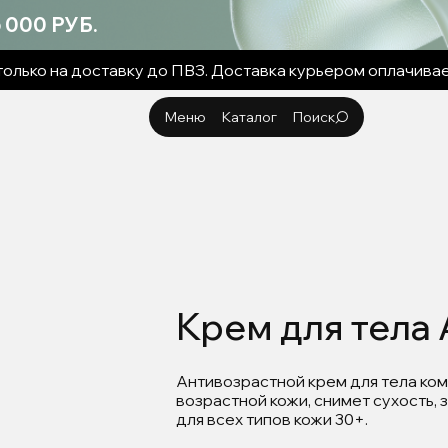
000 РУБ.
олько на доставку до ПВЗ. Доставка курьером оплачива
Меню
Каталог
Поиск
Каталог
Клетчатка
Косметика
Блог
FAQ
Поддержка
Корзина
Ингредиенты
Крем для тела 
Антивозрастной крем для тела ко
возрастной кожи, снимет сухость, 
для всех типов кожи 30+.