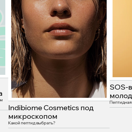
SOS-в
а
молод
ом
Пептидная
Indibiome Cosmetics под
микроскопом
Какой пептид выбрать?