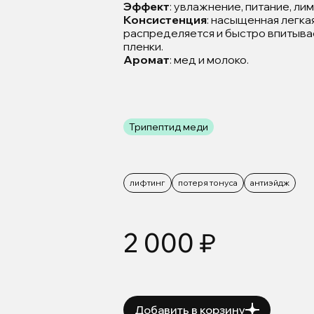
Эффект
: увлажнение, питание, ли
Консистенция
: насыщенная легкая
распределяется и быстро впитывае
пленки.
Аромат
: мед и молоко.
Трипептид меди
лифтинг
потеря тонуса
антиэйдж
2 000 ₽
Добавить в корзину