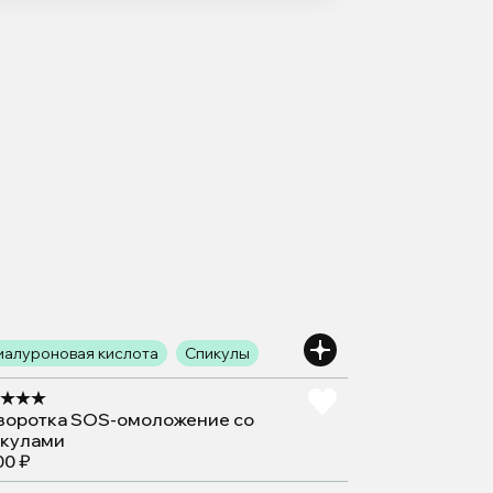
иалуроновая кислота
Спикулы
воротка SOS-омоложение со
икулами
00 ₽