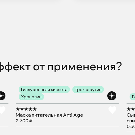
эффект от применения?
Гиалуроновая кислота
Троксерутин
Хронолин
Г
Маска питательная Anti Age
Сы
2 700 ₽
сп
6 5