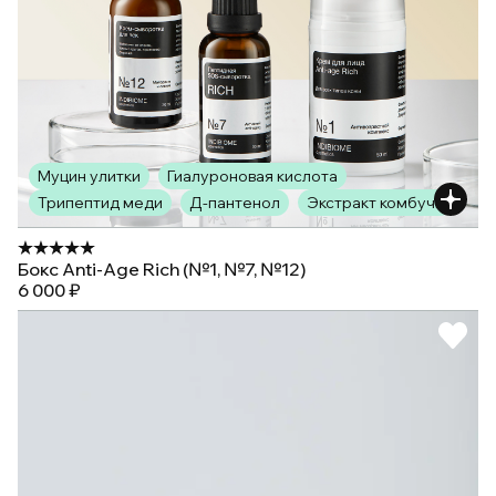
Муцин улитки
Гиалуроновая кислота
Трипептид меди
Д-пантенол
Экстракт комбучи
Бокс Anti-Age Rich (№1, №7, №12)
6 000 ₽