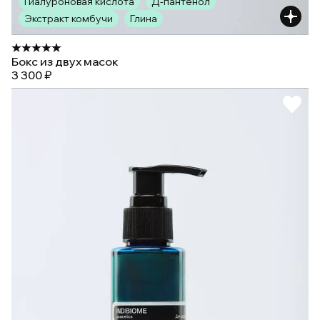
Гиалуроновая кислота
Д-пантенол
Экстракт комбучи
Глина
Бокс из двух масок
3 300 ₽