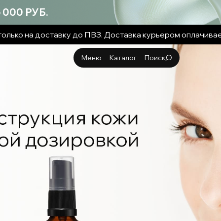
000 РУБ.
олько на доставку до ПВЗ. Доставка курьером оплачива
Меню
Каталог
Поиск
Каталог
Клетчатка
Косметика
Блог
FAQ
Поддержка
Корзина
Ингредиенты