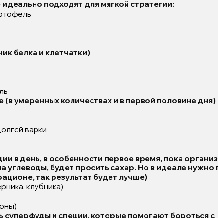
 идеально подходят для мягкой стратегии:
ртофель
ик белка и клетчатки)
ль
(в умеренных количествах и в первой половине дня)
долгой варки
ции в день, в особенности первое время, пока организ
а углеводы, будет просить сахар. Но в идеале нужно
рационе, так результат будет лучше)
ерника, клубника)
оны)
 суперфуды и специи, которые помогают бороться с