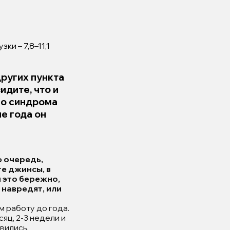
ки – 7,8–11,1
других пункта
идите, что и
го синдрома
е года он
ю очередь,
те джинсы, в
 это бережно,
 навредят, или
м работу до года.
яц, 2-3 недели и
вились.