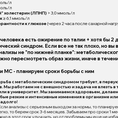
моль/л
моль/л
й" холестерин (ЛПНП)
> 3,0 ммоль/л
к
≥ 6,1 ммоль/л
рантности к глюкозе
(через 2 часа после сахарной нагруз
 человека есть ожирение по талии + хотя бы 2 
ческий синдром. Если все не так плохо, но вы в
анализы не "по нижней планке": метаболическо
ужно пересмотреть образ жизни, иначе в течени
и МС - планируем сроки борьбы с ним
орьба с метаболическим синдромом требует, в перву
. Мы работаем не с внешностью и задача не влезть в 
или в университет. Мы занимаемся здоровьем, делаем
бые резкие и интенсивные изменения в организме или
надолго!
сли анализы с серьезным выходом за нормы, то планируе
гко, то берем срок 3-6 месяцев. Забываем про сроки 1 мес
жно в этот срок улучшить, но от проблемы мы еще не изба