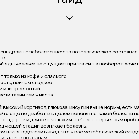
синдром не заболевание: это патологическое состояни
ов:
 еды человек не ощущает прилив сил, а наоборот, хочет 
 только из кофе и сладкого
есть, причем сладкое
й или тревожный
асти талии или живота
: высокий кортизол, глюкоза, инсулин выше нормы, есть 
 Это еще не диабет, и в целом непонятно, какой болезни п
 нездоров и движется к каким-то более серьезным пробл
ледующей стадии возникает болезнь.
ам или вы сделали вывод, что у вас метаболический синд
писал все по этапам.