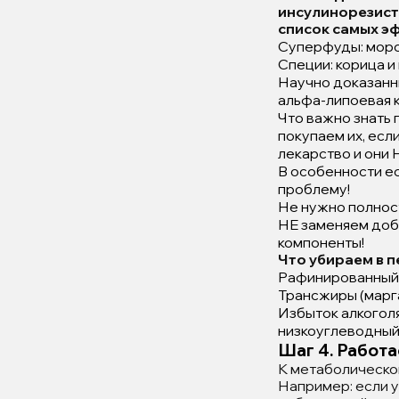
инсулинорезист
список самых э
Суперфуды: морск
Специи: корица и
Научно доказанн
альфа-липоевая 
Что важно знать 
покупаем их, есл
лекарство и они 
В особенности ес
проблему!
Не нужно полност
НЕ заменяем доба
компоненты!
Что убираем в 
Рафинированный 
Трансжиры (марг
Избыток алкоголя
низкоуглеводный 
Шаг 4. Работ
К метаболическо
Например: если у