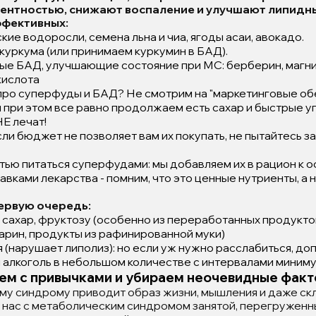
ентностью, снижают воспаление и улучшают липидны
ффективных:
ие водоросли, семена льна и чиа, ягоды асаи, авокадо.
 куркума (или принимаем куркумин в БАД).
ые БАД, улучшающие состояние при МС: берберин, магни
кислота
про суперфуды и БАД? Не смотрим на "маркетинговые об
и при этом все равно продолжаем есть сахар и быстрые у
НЕ лечат!
ли бюджет не позволяет вам их покупать, не пытайтесь за
ью питаться суперфудами: мы добавляем их в рацион к 
вками лекарства - помним, что это ценные нутриенты, а
первую очередь:
сахар, фруктозу (особенно из переработанных продукто
арин, продукты из рафинированной муки)
 (нарушает липолиз): но если уж нужно расслабиться, д
алкоголь в небольшом количестве с интервалами минимум
аем с привычками и убираем неочевидные фак
му синдрому приводит образ жизни, мышления и даже скл
 нас с метаболическим синдромом занятой, перегруженн