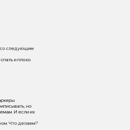
е со следующим
спать и плохо
маркеры
риписывать, но
емам. И если их
ром. Что делаем?