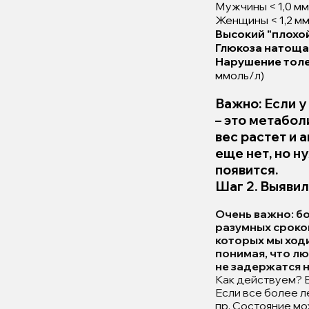
Мужчины < 1,0 м
Женщины < 1,2 м
Высокий "плохо
Глюкоза натоща
Нарушение толе
ммоль/л)
Важно: Если у
– это метаболи
вес растет и 
еще нет, но н
появится.
Шаг 2. Выявил
Очень важно: б
разумных сроков
которых мы ход
понимая, что лю
не задержатся 
Как действуем? Е
Если все более ле
пр. Состояние мо