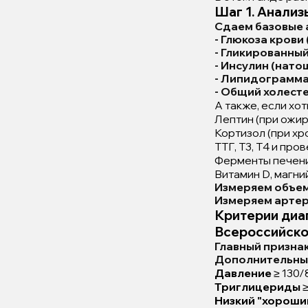
Шаг 1. Анализ
Сдаем базовые 
- Глюкоза крови
- Гликированны
- Инсулин (нато
- Липидограмма
- Общий холест
А также, если хот
Лептин (при ожи
Кортизол (при хр
ТТГ, Т3, Т4 и пр
Ферменты печени 
Витамин D, магни
Измеряем объем
Измеряем арте
Критерии диа
Всероссийског
Главный призна
Дополнительны
Давление
≥ 130/8
Триглицериды
≥
Низкий "хороши