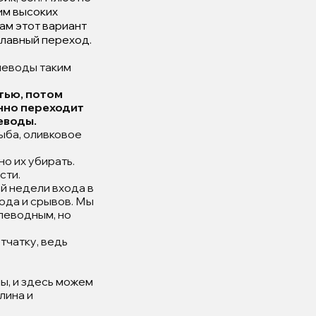
им высоких
вам этот вариант
плавный переход.
леводы таким
тью, потом
енно переходит
еводы.
ыба, оливковое
о их убирать.
сти.
й недели входа в
лода и срывов. Мы
глеводным, но
тчатку, ведь
ы, и здесь можем
лина и