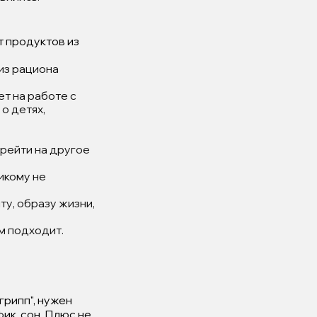
т продуктов из
 из рациона
ет на работе с
о детях,
ерейти на другое
никому не
у, образу жизни,
м подходит.
грипп", нужен
ик, сон. Плюс не