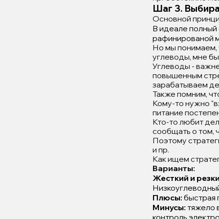
Шаг 3. Выбир
Основной принцип
В идеале полный 
рафинированой му
Но мы понимаем, 
углеводы, мне бы
Углеводы - важне
повышенным стрес
зарабатываем ден
Также помним, чт
Кому-то нужно "вз
питание постепен
Кто-то любит дел
сообщать о том, 
Поэтому стратег
и пр.
Как ищем стратег
Варианты:
Жесткий и резки
Низкоуглеводный 
Плюсы:
быстрая 
Минусы:
тяжело в
контроль электро