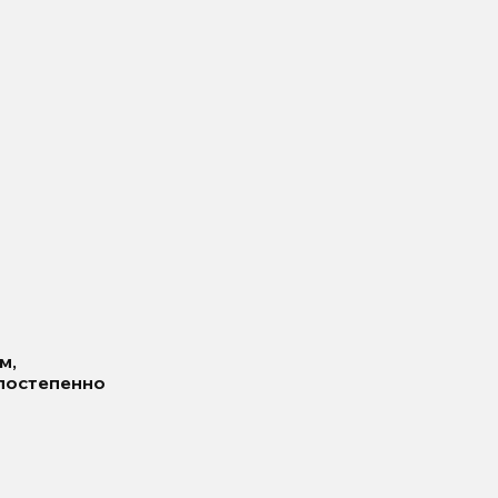
м,
 постепенно