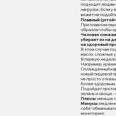
подходит людям 
нагрузок. Если у
может не подойти
Плавный (устойч
При плавном пер
образом чтобы ор
Человек снижае
убирает их на д
на здоровый пр
В этом случае по
масло, сложные у
В первую неделю
Например, крахм
Охлажденный кар
новый пищевой пр
не просто отказы
более здоровым.
Подойдет протоко
зелень и овощи -
Плюсы:
меньше с
Минусы:
медленн
себя "обманывать
мониторинг.