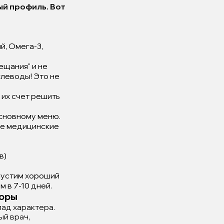
й профиль. Вот
й, Омега-3,
ещания" и не
глеводы! Это не
 их счет решить
основному меню.
 не медицинские
в)
опустим хороший
 в 7-10 дней.
торы
ад характера.
ый врач,