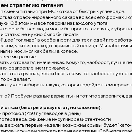
аем стратегию питания
 смены питания при МС - отказ от быстрых углеводов.
отказ от рафинированного сахара во всех его формах и о
ки. Об этом мы все говорим из каждого утюга.
что если бы все люди могли бы просто так взять, и убрать
 и статью не нужно было бы писать.
йшее "топливо", в особенности для тех людей кто работа
сом, учится, проходит кризисный период. Мы заботимся 
ьги и носимся как белки в колесе.
о все мы разные.
ять и отрезать", иначе никак. Кому-то, наоборот, лучше п
но, с закреплением привычек.
ать это в группах, вести блог, а кому-то наоборот нужно 
что он делает.
ию нужно выбирать такую, которая подойдет темперамент
ию? Пробуем разные варианты - и тот, что закрепится, ва
й отказ (быстрый результат, но сложнее):
протокол (<50 г углеводов в день)
потеря веса, снижение инсулинорезистентности
ыдержать первые недели, возможны срывы, будет "кето-
литов, нужно выдержать время адаптации. Собьется граф