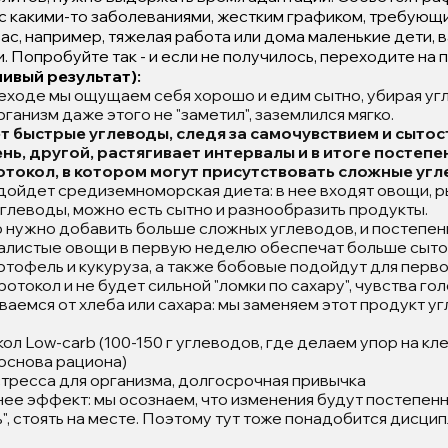
с какими-то заболеваниями, жестким графиком, требующ
 вас, например, тяжелая работа или дома маленькие дети, 
. Попробуйте так - и если не получилось, переходите на 
ивый результат):
еходе мы ощущаем себя хорошо и едим сытно, убирая уг
ганизм даже этого не "заметил", заземлился мягко.
т быстрые углеводы, следя за самочувствием и сытос
ень, другой, растягивает интервалы и в итоге постеп
отокол, в котором могут присутствовать сложные угл
дойдет средиземноморская диета: в нее входят овощи, р
глеводы, можно есть сытно и разнообразить продукты.
 нужно добавить больше сложных углеводов, и постепенн
алистые овощи в первую неделю обеспечат больше сыто
тофель и кукуруза, а также бобовые подойдут для перво
отокол и не будет сильной "ломки по сахару", чувства го
ваемся от хлеба или сахара: мы заменяем этот продукт у
л Low-carb (100-150 г углеводов, где делаем упор на кле
 основа рациона)
тресса для организма, долгосрочная привычка
ее эффект: мы осознаем, что изменения будут постепенн
", стоять на месте. Поэтому тут тоже понадобится дисцип