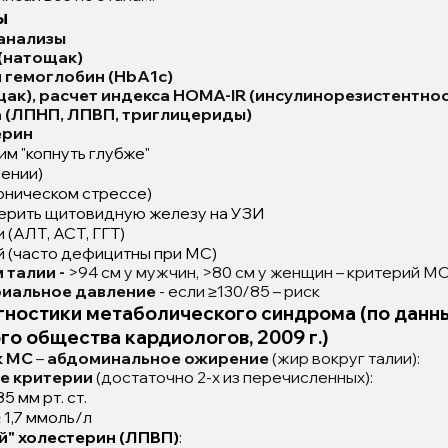
ы
анализы
 (натощак)
й гемоглобин (HbA1c)
щак), расчет индекса HOMA-IR (инсулинорезистентнос
 (ЛПНП, ЛПВП, триглицериды)
ерин
им "копнуть глубже"
рении)
оническом стрессе)
оверить щитовидную железу на УЗИ
(АЛТ, АСТ, ГГТ)
й (часто дефицитны при МС)
 талии -
>94 см у мужчин, >80 см у женщин – критерий М
риальное давление
- если ≥130/85 – риск
гностики метаболического синдрома
(по данн
о общества кардиологов, 2009 г.)
к МС
–
абдоминальное ожирение
(жир вокруг талии):
е критерии
(достаточно 2-х из перечисленных):
5 мм рт. ст.
 1,7 ммоль/л
й" холестерин (ЛПВП)
: