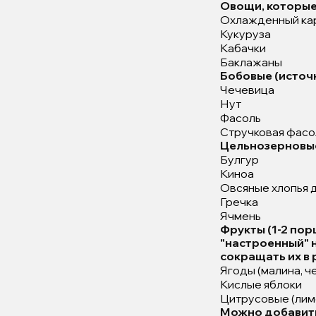
Овощи, которые
Охлажденный ка
Кукуруза
Кабачки
Баклажаны
Бобовые (источн
Чечевица
Нут
Фасоль
Стручковая фасо
Цельнозерновые 
Булгур
Киноа
Овсяные хлопья 
Гречка
Ячмень
Фрукты (1-2 пор
"настроенный" н
сокращать их в 
Ягоды (малина, ч
Кислые яблоки
Цитрусовые (лим
Можно добавить