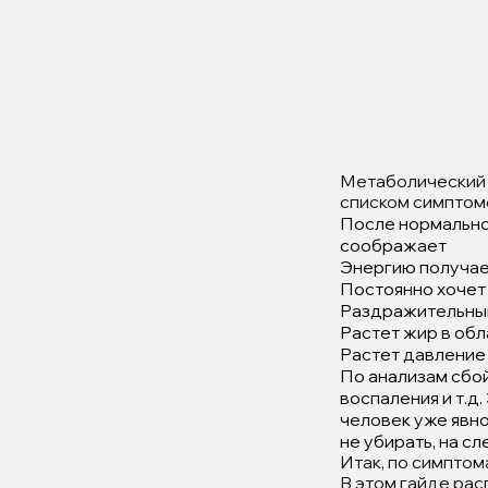
Метаболический 
списком симптом
После нормальной
соображает
Энергию получает
Постоянно хочет 
Раздражительны
Растет жир в обл
Растет давление
По анализам сбой
воспаления и т.д.
человек уже явно
не убирать, на с
Итак, по симптом
В этом гайде рас