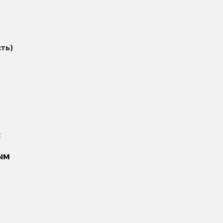
ть)
С
ым