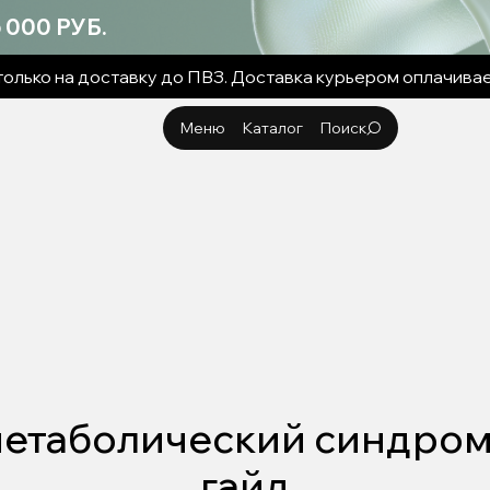
000 РУБ.
олько на доставку до ПВЗ. Доставка курьером оплачива
Меню
Каталог
Поиск
Каталог
Клетчатка
Косметика
Блог
FAQ
Поддержка
Корзина
Ингредиенты
метаболический синдром
гайд