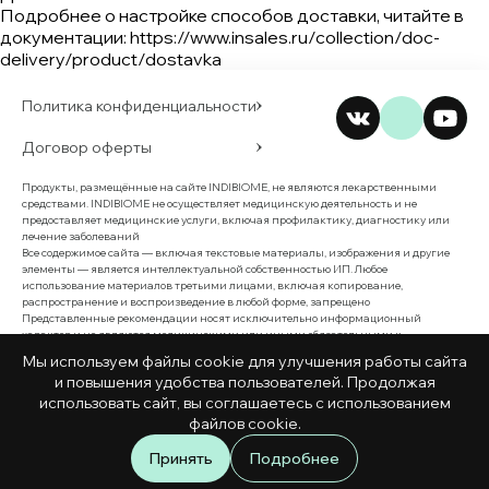
Подробнее о настройке способов доставки, читайте в
документации:
https://www.insales.ru/collection/doc-
delivery/product/dostavka
Политика конфиденциальности
Договор оферты
Продукты, размещённые на сайте INDIBIOME, не являются лекарственными
средствами. INDIBIOME не осуществляет медицинскую деятельность и не
предоставляет медицинские услуги, включая профилактику, диагностику или
лечение заболеваний
Все содержимое сайта — включая текстовые материалы, изображения и другие
элементы — является интеллектуальной собственностью ИП. Любое
использование материалов третьими лицами, включая копирование,
распространение и воспроизведение в любой форме, запрещено
Представленные рекомендации носят исключительно информационный
характер и не являются медицинскими или иными обязательными к
исполнению предписаниями. Перед приобретением товаров и услуг INDIBIOME,
Мы используем файлы cookie для улучшения работы сайта
пожалуйста, ознакомьтесь с Пользовательским соглашением
и повышения удобства пользователей. Продолжая
ИП Алексеев Дмитрий Глебович
использовать сайт, вы соглашаетесь с использованием
ИНН 771538656589
файлов cookie.
ОГРН 321774600211914
© 2025 iNDIBIOME
Меню
Каталог
Поиск
Принять
Подробнее
Все права защищены